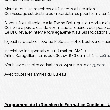
Merci à tous les membres déjà inscrits à la réunion.
Ce message est destiné aux retardataires pour les inviter à s’
Si vous êtes allergique à la Toxine Botulique, ou porteur 
Ce ne sera pas le cas de vos malades, quand vous poserez 
Le Dr Chevalier interviendra également sur les indications 
le jeudi 17 octobre 2024 au M Social Hotel ,boulevard Ha
Inscription Indispensable ++++ ( mail ou SMS )
Arline Karaguilian sms au 0607451856 ou mail à
arka@a
N’oubliez pas votre cotisation 2024 sur le site
orl75.com
Avec toutes les amitiés du Bureau.
Programme de la Réunion de Formation Continue : Ut