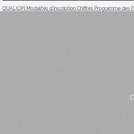
QUALIOPI
Modalités d'inscription
Chiffres
Programme des F
D