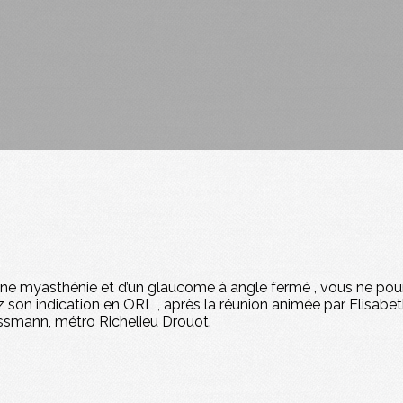
d’une myasthénie et d’un glaucome à angle fermé , vous ne po
son indication en ORL , après la réunion animée par Elisabe
ussmann, métro Richelieu Drouot.