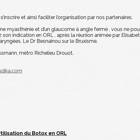
inscrire et ainsi faciliter l’organisation par nos partenaires.
d’une myasthénie et d’un glaucome à angle fermé , vous ne po
son indication en ORL , après la réunion animée par Elisabe
laryngées. Le Dr Besnainou sur le Bruxisme.
ussmann, métro Richelieu Drouot.
udika.com
ilisation du Botox en ORL