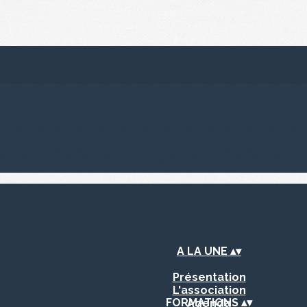
A LA UNE
▴
▾
Présentation
L'association
FORMATIONS
▴
▾
Agenda